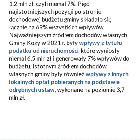
1,2
 mln zł, czyli niemal 
7
%. Pięć 
najistotniejszych pozycji po stronie 
dochodowej budżetu gminy składało się 
łącznie na 
69
% wszystkich wpływów. 
Najważniejszym źródłem dochodów 
własnych
Gminy 
Kozy 
w 20
21
 r. były
 wpływy z tytułu 
podatku od nieruchomości
, które wyniosły 
niemal 
6,5
 mln zł i 
generowały 
7
% wpływów do 
budżetu
. 
Istotnym źródłem dochodów 
własnych gminy były również 
wpływy z 
innych 
lokalnych opłat pobieranych na podstawie 
odrębnych ustaw
,
 wykonane na poziomie 
3,7
mln zł.