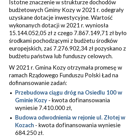
Istotne znaczenie w strukturze dochodów 
budżetowych Gminy
K
ozy
 w 2021 r. odegrały 
uzyskane dotacje inwestycyjne. Wartość 
wykonanych dotacji w 2021 r. wyniosła 
15.144.052,05
 zł z czego 
7.867.149,71
 zł było 
środkami pochodzącymi z budżetu środków 
europejskich, zaś 7.
276
.
902
,
34
.
zł pozyskano z 
budżetu państwa lub funduszy celowych.
W 2021 r. 
Gmina 
Ko
zy
 otrzymała 
promesę
 w 
ramach 
Rządowego Funduszu Polski Ład
 na 
dofinansowanie zad
ań:
Przebudowa ciągu dróg na Osiedlu 100 w 
Gminie Kozy
 - kwota dofinansowania 
wyniesie 7.410.000 zł,
Budowa odwodnienia w rejonie ul. Złotej w 
Kozach
 - kwota dofinansowania wyniesie 
684.250 zł.