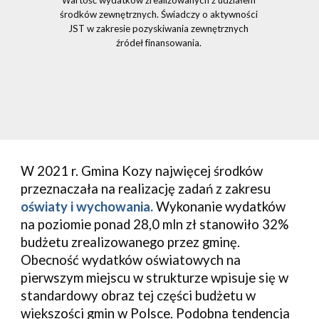
W
środków zewnętrznych. Świadczy o aktywności 
JST w zakresie pozyskiwania zewnętrznych 
źródeł finansowania. 
W 
20
21
 r. Gmina 
Kozy 
najwięcej środków 
przeznaczała 
na realizację zadań
z zakresu 
oświaty i wychowania.
 Wykonanie wydatków 
na pozi
omie ponad 28,0 mln zł stanowiło 32% 
budżetu zrealizowanego przez gminę
. 
Obecność wydatków oświatowych na 
pierwszym miejscu
w strukturze wpisuje się w 
standardowy obraz tej części budżetu w 
większości gmin w Polsce.
Podobna tendencja 