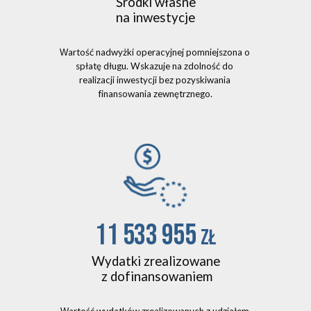
Środki własne
na inwestycje
artość nadwyżki operacyjnej pomniejszona o 
W
spłatę długu. Wskazuje na zdolność do 
realizacji inwestycji bez pozyskiwania 
finansowania zewnętrznego.
11 533 955 
zł
Wydatki zrealizowane
 z dofinansowaniem
artość wydatków 
zrealizowanych z udziałem 