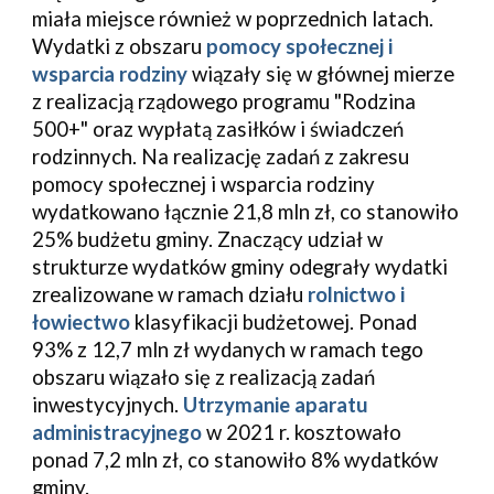
miała miejsce również w 
poprzednich latach
. 
Wydatki z obszaru 
pomocy społecznej i 
wsparcia rodziny
 wiązały się w głównej mierze 
z realizacją rządowego programu "Rodzina 
500+" oraz wypłatą zasiłków i świadczeń 
rodzinnych. Na 
realizację zadań z zakresu 
pomocy społecznej i wsparcia rodziny 
wydatkowano łącznie 21,8 mln zł, co stanowiło 
25% budżetu gminy. Znaczący udział w 
strukturze wydatków gminy odegrały wydatki 
zrealizowane w ramach działu
 rolnictwo i 
łowiectwo
 klasyfikacji budżetowej. Ponad 
93% z 12,7 mln zł wydanych w ramach tego 
obszaru wiązało się z realizacją zadań 
inwestycyjnych. 
Utrzymanie aparatu 
administracyjnego
 w 20
21
 r.
 kosztowało
ponad 
7,2
 mln zł, co stanowiło 
8
% wydatków 
g
miny.