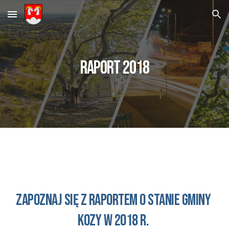
Skip to main content
Skip to navigation
Raport 201
8
Zapoznaj się z raportem o STANIE GMINY 
kozy
 w 201
8
 r. 