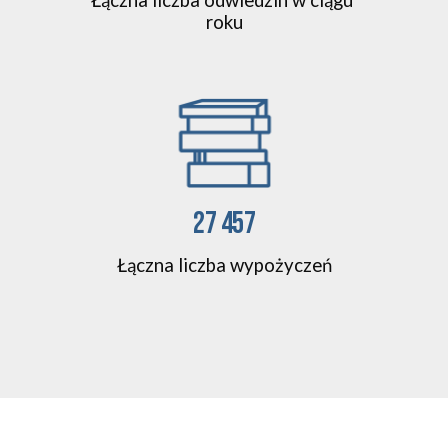
Łączna liczba odwiedzin 
w ciągu 
roku
27 457
Łączna
liczba wypożyczeń